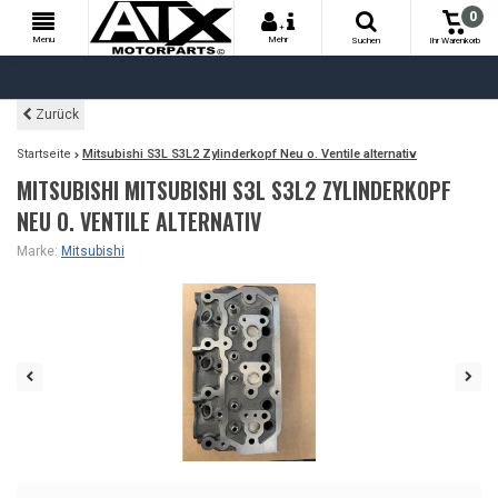
0
+
Menu
Mehr
Suchen
Ihr Warenkorb
Zurück
Startseite
Mitsubishi S3L S3L2 Zylinderkopf Neu o. Ventile alternativ
MITSUBISHI MITSUBISHI S3L S3L2 ZYLINDERKOPF
NEU O. VENTILE ALTERNATIV
Marke:
Mitsubishi