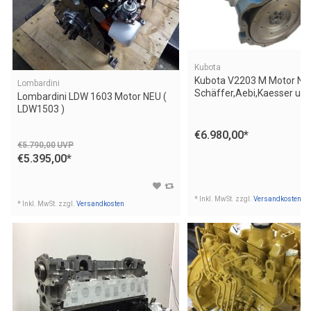
Kubota
Kubota V2203 M Motor Neu
Lombardini
Schäffer,Aebi,Kaesser u.a
Lombardini LDW 1603 Motor NEU (
LDW1503 )
€6.980,00
*
€5.790,00
UVP
€5.395,00
*
* Inkl. MwSt. zzgl.
Versandkosten
* Inkl. MwSt. zzgl.
Versandkosten