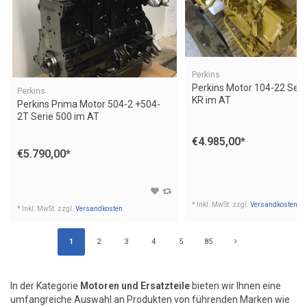
Perkins
Perkins Motor 104-22 Seri
Perkins
KR im AT
Perkins Prima Motor 504-2 +504-
2T Serie 500 im AT
€4.985,00
*
€5.790,00
*
* Inkl. MwSt. zzgl.
Versandkosten
* Inkl. MwSt. zzgl.
Versandkosten
1
2
3
4
5
85
In der Kategorie
Motoren und Ersatzteile
bieten wir Ihnen eine
umfangreiche Auswahl an Produkten von führenden Marken wie