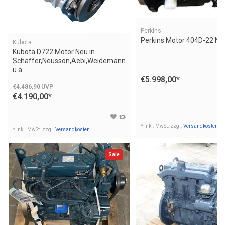
Perkins
Perkins Motor 404D-22 NE
Kubota
Kubota D722 Motor Neu in
Schäffer,Neusson,Aebi,Weidemann
u.a
€5.998,00
*
€4.486,90
UVP
€4.190,00
*
* Inkl. MwSt. zzgl.
Versandkosten
* Inkl. MwSt. zzgl.
Versandkosten
Sale