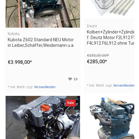
Deutz
Kolben+Zylinder+Zylinder
Kubota
f. Deutz Motor F2L912 F3
Kubota Z602 Standard NEU Motor
F4L912 F6L912 ohne Turb
in Leiber,Schäffer,Weidemann u.a
€330,00
UVP
€285,00
*
€3.998,00
*
* Inkl. MwSt. zzgl.
Versandkosten
* Inkl. MwSt. zzgl.
Versandkosten
Sale