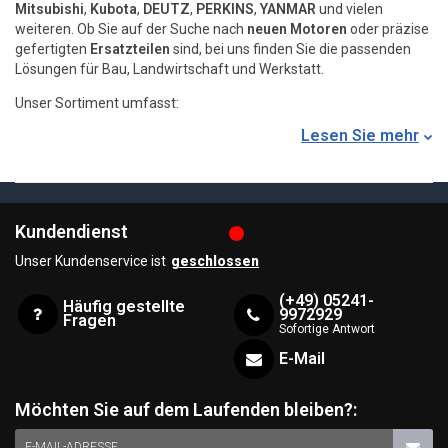
Mitsubishi
,
Kubota
,
DEUTZ
,
PERKINS
,
YANMAR
und vielen
weiteren. Ob Sie auf der Suche nach
neuen Motoren
oder präzise
gefertigten
Ersatzteilen
sind, bei uns finden Sie die passenden
Lösungen für Bau, Landwirtschaft und Werkstatt.
Unser Sortiment umfasst:
Lesen Sie mehr
Mitsubishi Motoren & Ersatzteile
: Zuverlässige Leistung für jede
Anwendung.
Kubota Ersatzteile
: Perfekt für landwirtschaftliche Maschinen.
DEUTZ Motoren
: Robust und langlebig, ideal für Profis.
LOMBARDINI Motoren & Zubehör
: Kompakte und effiziente
Kundendienst
Lösungen.
Unser Kundenservice ist
geschlossen
Entdecken Sie jetzt unser umfassendes Sortiment an Motoren
und Ersatzteilen, um Ihre Maschinen in Topform zu halten.
Jetzt
(+49) 05241-
Häufig gestellte
online bestellen und von schneller Lieferung profitieren!
9972929
Fragen
Sofortige Antwort
E-Mail
Möchten Sie auf dem Laufenden bleiben?:
E-MAIL-ADRESSE