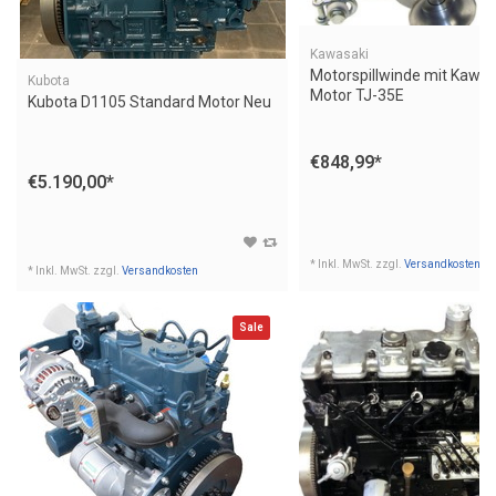
Kawasaki
Motorspillwinde mit Kawas
Kubota
Motor TJ-35E
Kubota D1105 Standard Motor Neu
€848,99
*
€5.190,00
*
* Inkl. MwSt. zzgl.
Versandkosten
* Inkl. MwSt. zzgl.
Versandkosten
Sale