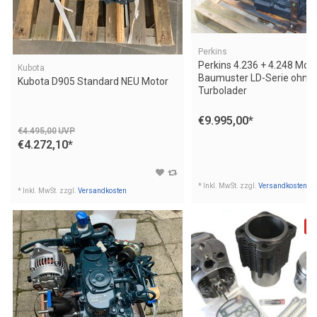
Perkins
Perkins 4.236 + 4.248 Mot
Kubota
Baumuster LD-Serie ohne
Kubota D905 Standard NEU Motor
Turbolader
Grundinstandsetzung
€9.995,00
*
€4.495,00
UVP
€4.272,10
*
* Inkl. MwSt. zzgl.
Versandkosten
* Inkl. MwSt. zzgl.
Versandkosten
Sa