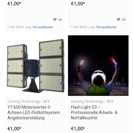
€1,00
*
€1,00
*
Angebotserstellung
* Inkl. MwSt. zzgl.
Versandkosten
* Inkl. MwSt. zzgl.
Versandkosten
Coming Technology / ATX
Coming Technology / ATX
YT-600 Motorisiertes 3-
Flash Light S3 –
Achsen-LED-Flutlichtsystem
Professionelle Arbeits- &
Angebotserstellung
Notfallleuchte
Angebotserstellung
€1,00
*
€1,00
*