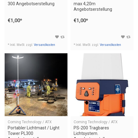
300 Angebotserstellung
max 4,20m
Angebotserstellung
€1,00
*
€1,00
*
* Inkl. MwSt. zzgl.
Versandkosten
* Inkl. MwSt. zzgl.
Versandkosten
Coming Technology / ATX
Coming Technology / ATX
Portabler Lichtmast / Light
PS-200 Tragbares
Tower PL300
Lichtsystem.