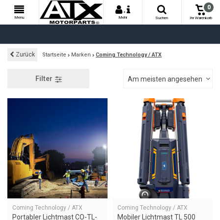
0
+
Menu
Mehr
Suchen
Ihr Warenkorb
Zurück
Startseite
Marken
Coming Technology / ATX
Filter
Am meisten angesehen
Coming Technology / ATX
Coming Technology / ATX
Portabler Lichtmast CO-TL-
Mobiler Lichtmast TL 500