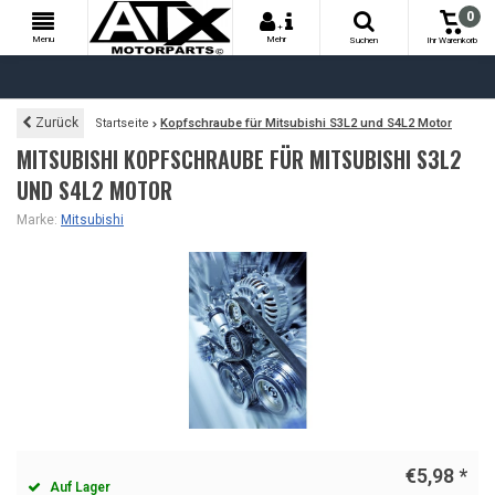
0
+
Menu
Mehr
Suchen
Ihr Warenkorb
Zurück
Startseite
Kopfschraube für Mitsubishi S3L2 und S4L2 Motor
MITSUBISHI KOPFSCHRAUBE FÜR MITSUBISHI S3L2
UND S4L2 MOTOR
Marke:
Mitsubishi
€5,98
*
Auf Lager