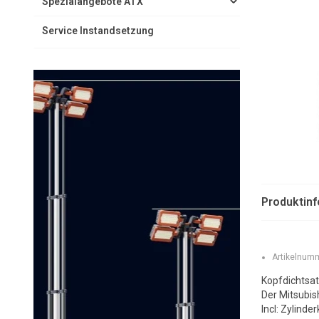
Spezialangebote ATX
Service Instandsetzung
Produktin
Artikelnumm
Kopfdichtsat
Der Mitsubis
Incl: Zylind