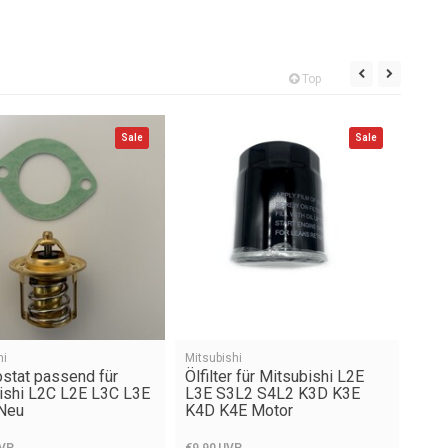
Top
Sale
Sale
hi
Mitsubishi
Mitsu
stat passend für
Ölfilter für Mitsubishi L2E
Mit
ishi L2C L2E L3C L3E
L3E S3L2 S4L2 K3D K3E
Kop
Neu
K4D K4E Motor
VP
€9,90
UVP