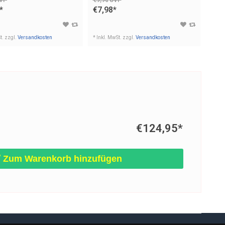
€2,
*
€7,98
*
* Inkl
t. zzgl.
Versandkosten
* Inkl. MwSt. zzgl.
Versandkosten
€124,95
*
Zum Warenkorb hinzufügen