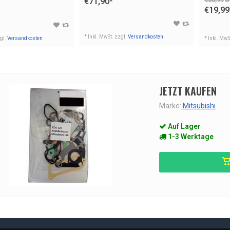
€71,90
*
€19,99
* Inkl. MwSt. zzgl.
Versandkosten
zgl.
Versandkosten
* Inkl. MwS
JETZT KAUFEN
Marke:
Mitsubishi
Auf Lager
1-3 Werktage