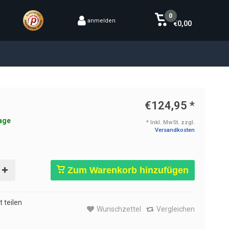
0
anmelden
€0,00
€124,95
*
age
* Inkl. MwSt. zzgl.
Versandkosten
Zum Warenkorb hinzufügen
 teilen
Wunschzettel
Vergleichen