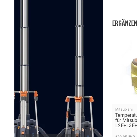
ERGÄNZEN
Mitsubishi
Temperatu
für Mitsub
L2E+L3E+
€33,95
UVP