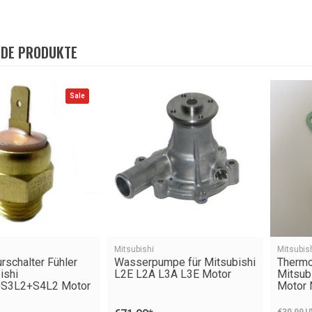
DE PRODUKTE
Sale
Mitsubishi
Mitsubis
rschalter Fühler
Wasserpumpe für Mitsubishi
Thermo
ishi
L2E L2A L3A L3E Motor
Mitsub
S3L2+S4L2 Motor
Motor 
€30,99
U