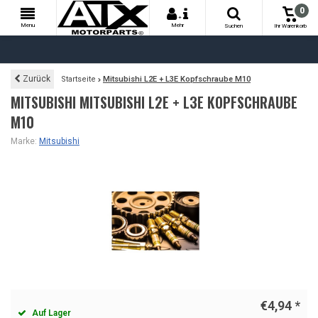
0
+
Menu
Mehr
Suchen
Ihr Warenkorb
Zurück
Startseite
Mitsubishi L2E + L3E Kopfschraube M10
MITSUBISHI MITSUBISHI L2E + L3E KOPFSCHRAUBE
M10
Marke:
Mitsubishi
€4,94
*
Auf Lager