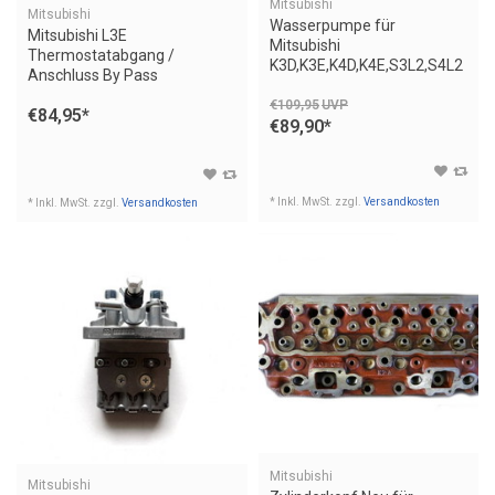
Mitsubishi
Mitsubishi
Wasserpumpe für
Mitsubishi L3E
Mitsubishi
Thermostatabgang /
K3D,K3E,K4D,K4E,S3L2,S4L2
Anschluss By Pass
Kabinenheizung Terex
€109,95
UVP
€84,95
*
Minibagger
€89,90
*
* Inkl. MwSt. zzgl.
Versandkosten
* Inkl. MwSt. zzgl.
Versandkosten
Mitsubishi
Mitsubishi