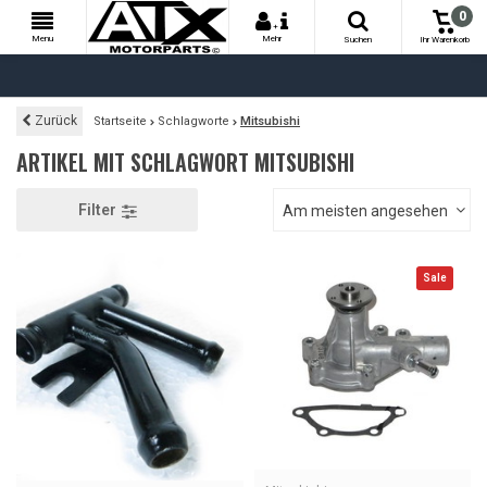
0
+
Menu
Mehr
Suchen
Ihr Warenkorb
Zurück
Startseite
Schlagworte
Mitsubishi
ARTIKEL MIT SCHLAGWORT MITSUBISHI
Filter
Am meisten angesehen
Sale