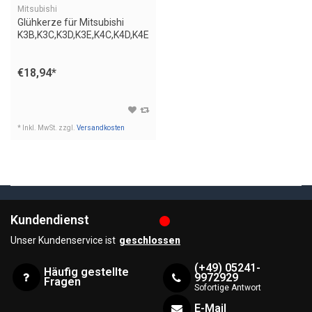
Mitsubishi
Glühkerze für Mitsubishi
K3B,K3C,K3D,K3E,K4C,K4D,K4E
€18,94
*
* Inkl. MwSt. zzgl.
Versandkosten
Kundendienst
Unser Kundenservice ist
geschlossen
(+49) 05241-
Häufig gestellte
9972929
Fragen
Sofortige Antwort
E-Mail