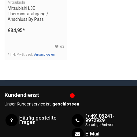
Mitsubishi
Mitsubishi L3E
Thermostatabgang /
Anschluss By Pass
Kabinenheizung Terex
€84,95
*
Minibagger
* Inkl. MwSt. zzgl.
Versandkosten
Kundendienst
Unser Kundenservice ist
geschlossen
(+49) 05241-
Häufig gestellte
9972929
Fragen
Sofortige Antwort
E-Mail