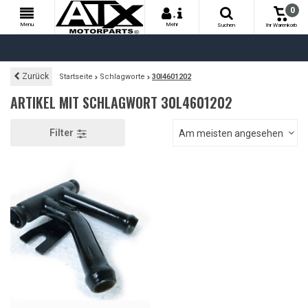
0
+
Menu
Mehr
Suchen
Ihr Warenkorb
Zurück
Startseite
Schlagworte
30l4601202
ARTIKEL MIT SCHLAGWORT 30L4601202
Filter
Am meisten angesehen