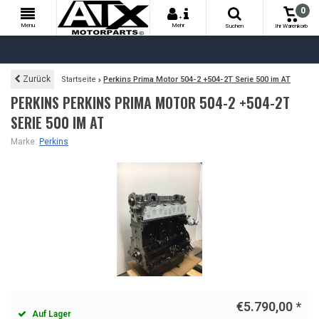
0
+
Menu
Mehr
Suchen
Ihr Warenkorb
Zurück
Startseite
Perkins Prima Motor 504-2 +504-2T Serie 500 im AT
PERKINS PERKINS PRIMA MOTOR 504-2 +504-2T
SERIE 500 IM AT
Marke:
Perkins
€5.790,00
*
Auf Lager