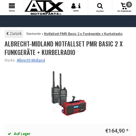
0
+
Menu
Mehr
Suchen
Ihr Warenkorb
Zurück
Startseite
Notfallset PMR Basic 2 x Funkgeräte + Kurbelradio
ALBRECHT-MIDLAND NOTFALLSET PMR BASIC 2 X
FUNKGERÄTE + KURBELRADIO
Marke:
Albrecht-Midland
€164,90
*
Auf Lager