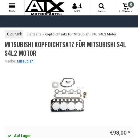
0
+
Menu
Mehr
Suchen
Ihr Warenkorb
Zurück
Startseite
Kopfdichtsatz für Mitsubishi S4L S4L2 Motor
MITSUBISHI KOPFDICHTSATZ FÜR MITSUBISHI S4L
S4L2 MOTOR
Marke:
Mitsubishi
€98,00
*
Auf Lager