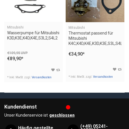
Mitsubishi
Mitsubishi
Wasserpumpe für Mitsubishi
Thermostat passend für
K3D,K3E,K4D,K4E,S3L2,S4L2
Mitsubishi
K4C,K4D,K4E,K3D,K3E,S3L,S4L2
€109,95
UVP
€34,90
*
€89,90
*
* Inkl. MwSt. zzgl.
Versandkosten
* Inkl. MwSt. zzgl.
Versandkosten
Kundendienst
Unser Kundenservice ist
geschlossen
(+49) 05241-
Häufig gestellte