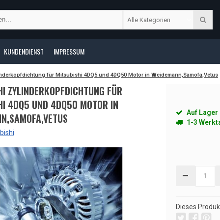
Alle Kategorien
KUNDENDIENST
IMPRESSUM
inderkopfdichtung für Mitsubishi 4DQ5 und 4DQ50 Motor in Weidemann,Samofa,Vetus
HI ZYLINDERKOPFDICHTUNG FÜR
HI 4DQ5 UND 4DQ50 MOTOR IN
Auf Lager
N,SAMOFA,VETUS
1-3 Werkt
bishi
Sale
Dieses Produkt