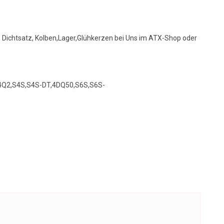
, Dichtsatz, Kolben,Lager,Glühkerzen bei Uns im ATX-Shop oder
,S4Q2,S4S,S4S-DT,4DQ50,S6S,S6S-