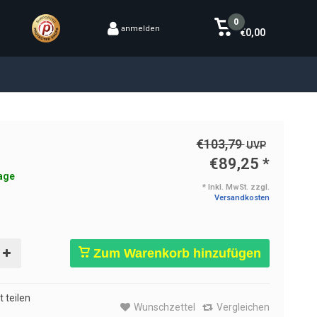
0
anmelden
€0,00
€103,79
UVP
€89,25
*
age
* Inkl. MwSt. zzgl.
Versandkosten
Zum Warenkorb hinzufügen
 teilen
Wunschzettel
Vergleichen