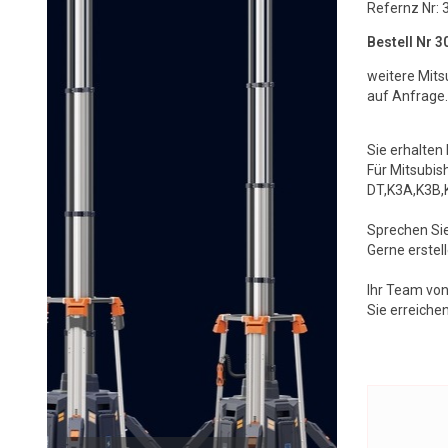
Refernz Nr:
Bestell Nr 
weitere Mits
auf Anfrage.
Sie erhalten 
Für Mitsubi
DT,K3A,K3B,
Sprechen Sie
Gerne erstel
Ihr Team vo
Sie erreiche