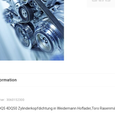
formation
er::
3060152300
4DQ5 4DQ50 Zylinderkopfdichtung in Weidemann Hoflader,Toro Rasenmä