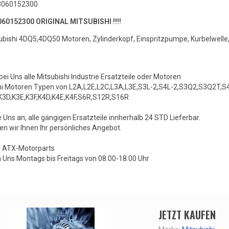
 3060152300
3060152300 ORIGINAL MITSUBISHI !!!!
ubishi 4DQ5,4DQ50 Motoren, Zylinderkopf, Einspritzpumpe, Kurbelwelle
bei Uns alle Mitsubishi Industrie Ersatzteile oder Motoren
shi Motoren Typen von L2A,L2E,L2C,L3A,L3E,S3L-2,S4L-2,S3Q2,S3Q2T
K3D,K3E,K3F,K4D,K4E,K4F,S6R,S12R,S16R
 Uns an, alle gängigen Ersatzteile innherhalb 24 STD Lieferbar.
len wir Ihnen Ihr persönliches Angebot.
n ATX-Motorparts
n Uns Montags bis Freitags von 08.00-18.00 Uhr
JETZT KAUFEN