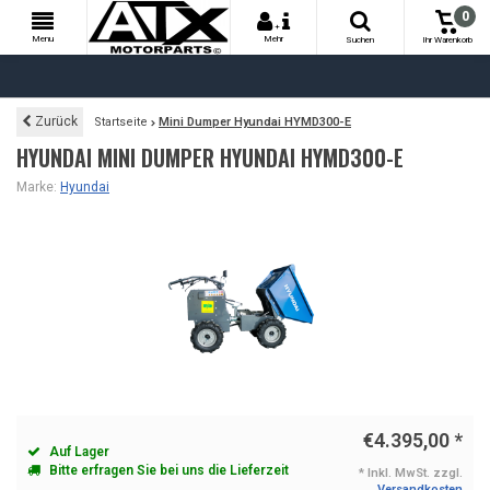
0
+
Menu
Mehr
Suchen
Ihr Warenkorb
Zurück
Startseite
Mini Dumper Hyundai HYMD300-E
HYUNDAI MINI DUMPER HYUNDAI HYMD300-E
Marke:
Hyundai
€4.395,00
*
Auf Lager
Bitte erfragen Sie bei uns die Lieferzeit
* Inkl. MwSt. zzgl.
Versandkosten