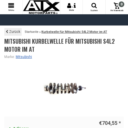
0
+
Menu
Mehr
Suchen
Ihr Warenkorb
Zurück
Startseite
Kurbelwelle für Mitsubishi S4L2 Motor im AT
MITSUBISHI KURBELWELLE FÜR MITSUBISHI S4L2
MOTOR IM AT
Marke:
Mitsubishi
€704,55
*