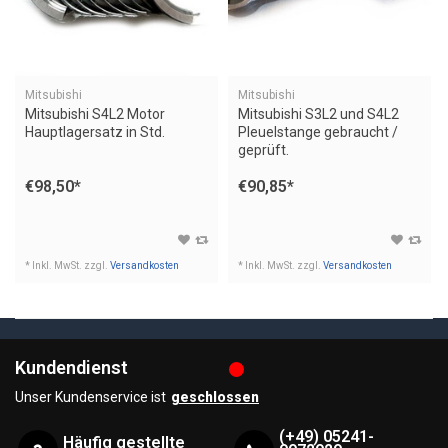
Mitsubishi
Mitsubishi
Mitsubishi S4L2 Motor
Mitsubishi S3L2 und S4L2
Hauptlagersatz in Std.
Pleuelstange gebraucht /
geprüft.
€98,50
*
€90,85
*
* Inkl. MwSt. zzgl.
Versandkosten
* Inkl. MwSt. zzgl.
Versandkosten
Kundendienst
Unser Kundenservice ist
geschlossen
(+49) 05241-
Häufig gestellte