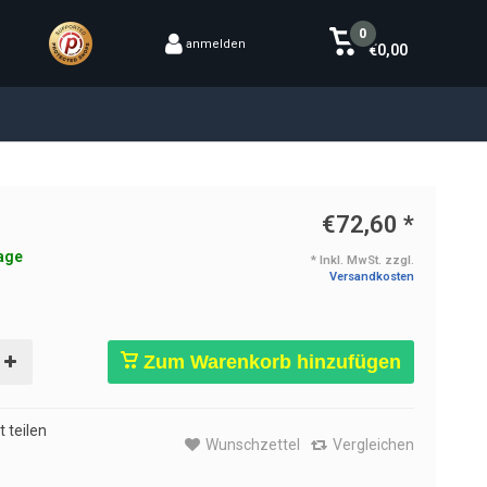
0
anmelden
€0,00
€72,60
*
age
* Inkl. MwSt. zzgl.
Versandkosten
Zum Warenkorb hinzufügen
 teilen
Wunschzettel
Vergleichen