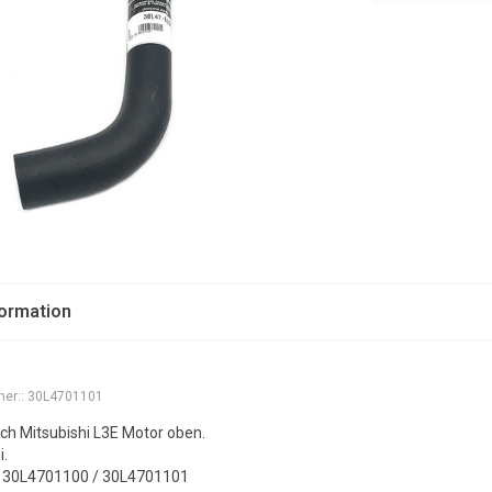
formation
er::
30L4701101
ch Mitsubishi L3E Motor oben.
i.
: 30L4701100 / 30L4701101