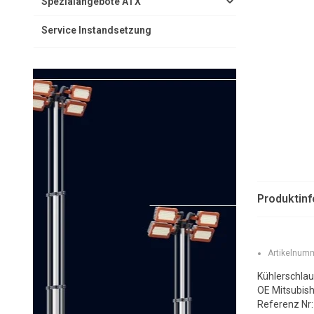
Spezialangebote ATX
Service Instandsetzung
Produktin
Artikelnumm
Kühlerschlau
OE Mitsubish
Referenz Nr