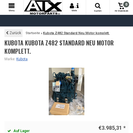
0
+
Menu
Mehr
Suchen
Ihr Warenkorb
Zurück
Startseite
Kubota Z482 Standard Neu Motor komplett.
KUBOTA KUBOTA Z482 STANDARD NEU MOTOR
KOMPLETT.
Marke:
Kubota
€3.985,31
*
Auf Lager