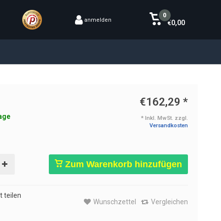
0
anmelden
€0,00
€162,29
*
age
* Inkl. MwSt. zzgl.
Versandkosten
Zum Warenkorb hinzufügen
 teilen
Wunschzettel
Vergleichen