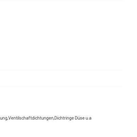
ng,Ventilschaftdichtungen,Dichtringe Düse u.a