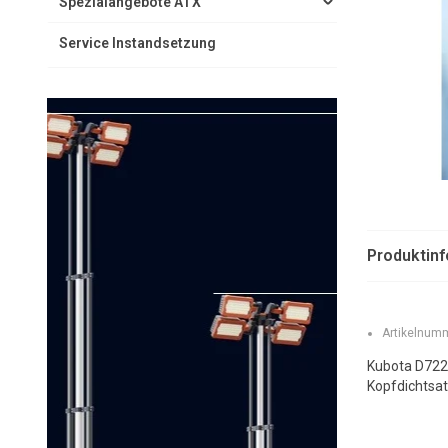
Spezialangebote ATX
Service Instandsetzung
Produktin
Artikelnumm
Kubota D722
Kopfdichtsat