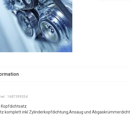
formation
er::
1687399354
 Kopfdichtsatz
tz komplett inkl Zylinderkopfdichtung,Ansaug und Abgaskrümmerdichtu