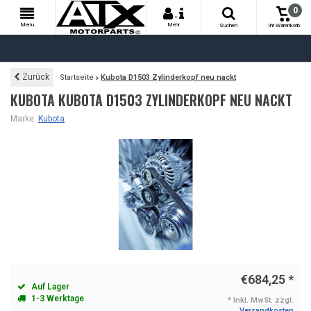
0
+
Menu
Mehr
Suchen
Ihr Warenkorb
Zurück
Startseite
Kubota D1503 Zylinderkopf neu nackt
KUBOTA KUBOTA D1503 ZYLINDERKOPF NEU NACKT
Marke:
Kubota
€684,25
*
Auf Lager
1-3 Werktage
* Inkl. MwSt. zzgl.
Versandkosten