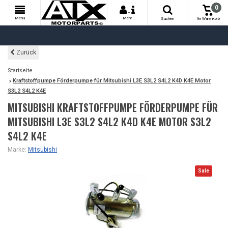
0
+
Menu
Mehr
Suchen
Ihr Warenkorb
Zurück
Startseite
Kraftstoffpumpe Förderpumpe für Mitsubishi L3E S3L2 S4L2 K4D K4E Motor
S3L2 S4L2 K4E
MITSUBISHI KRAFTSTOFFPUMPE FÖRDERPUMPE FÜR
MITSUBISHI L3E S3L2 S4L2 K4D K4E MOTOR S3L2
S4L2 K4E
Marke:
Mitsubishi
Sale