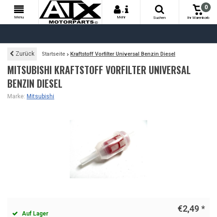
0
+
Menu
Mehr
Suchen
Ihr Warenkorb
Zurück
Startseite
Kraftstoff Vorfilter Universal Benzin Diesel
MITSUBISHI KRAFTSTOFF VORFILTER UNIVERSAL
BENZIN DIESEL
Marke:
Mitsubishi
€2,49
*
Auf Lager