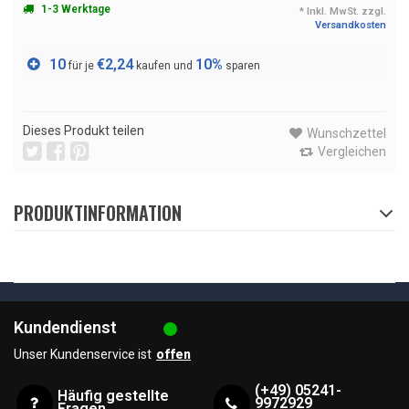
1-3 Werktage
* Inkl. MwSt. zzgl.
Versandkosten
10
€2,24
10%
für je
kaufen und
sparen
Dieses Produkt teilen
Wunschzettel
Vergleichen
PRODUKTINFORMATION
Kundendienst
Unser Kundenservice ist
offen
(+49) 05241-
Häufig gestellte
9972929
Fragen