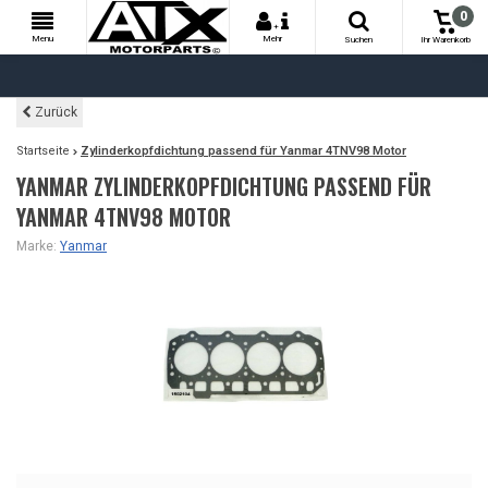
0
+
Menu
Mehr
Suchen
Ihr Warenkorb
Zurück
Startseite
Zylinderkopfdichtung passend für Yanmar 4TNV98 Motor
YANMAR ZYLINDERKOPFDICHTUNG PASSEND FÜR
YANMAR 4TNV98 MOTOR
Marke:
Yanmar