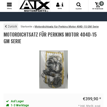
0
+
Menu
Mehr
Suchen
Ihr Warenkorb
Zurück
Startseite
Motordichtsatz für Perkins Motor 404D-15 GM Serie
MOTORDICHTSATZ FÜR PERKINS MOTOR 404D-15
GM SERIE
€399,90
*
Auf Lager
1-3 Werktage
* Inkl. MwSt. zzgl.