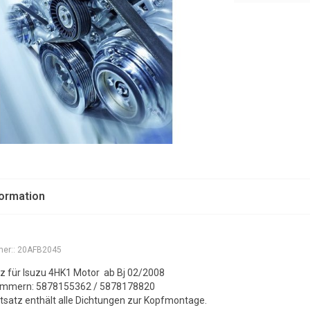
formation
er::
20AFB2045
z für Isuzu 4HK1 Motor ab Bj 02/2008
ummern: 5878155362 / 5878178820
tsatz enthält alle Dichtungen zur Kopfmontage.