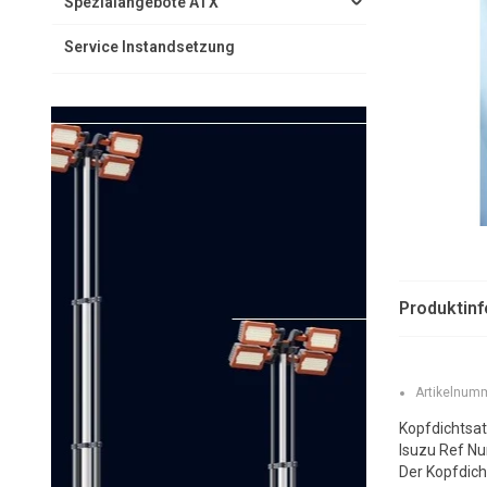
Spezialangebote ATX
Service Instandsetzung
Produktin
Artikelnumm
Kopfdichtsat
Isuzu Ref N
Der Kopfdich