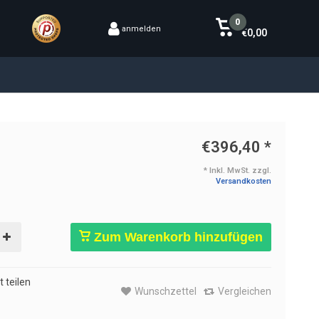
0
anmelden
€0,00
€396,40
*
* Inkl. MwSt. zzgl.
Versandkosten
Zum Warenkorb hinzufügen
 teilen
Wunschzettel
Vergleichen