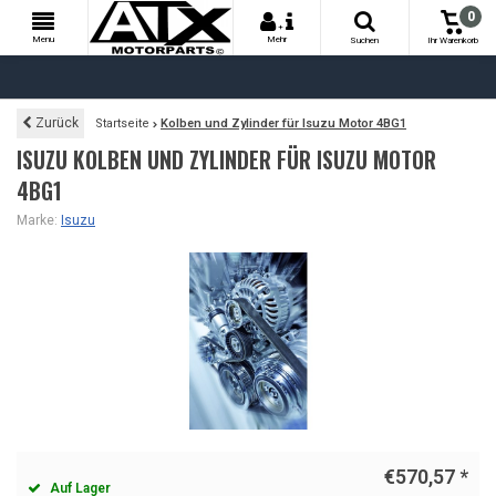
0
+
Menu
Mehr
Suchen
Ihr Warenkorb
Zurück
Startseite
Kolben und Zylinder für Isuzu Motor 4BG1
ISUZU KOLBEN UND ZYLINDER FÜR ISUZU MOTOR
4BG1
Marke:
Isuzu
€570,57
*
Auf Lager