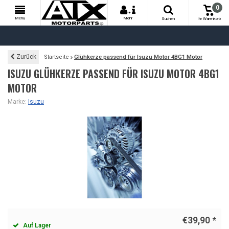
0
+
Menu
Mehr
Suchen
Ihr Warenkorb
Zurück
Startseite
Glühkerze passend für Isuzu Motor 4BG1 Motor
ISUZU GLÜHKERZE PASSEND FÜR ISUZU MOTOR 4BG1
MOTOR
Marke:
Isuzu
€39,90
*
Auf Lager