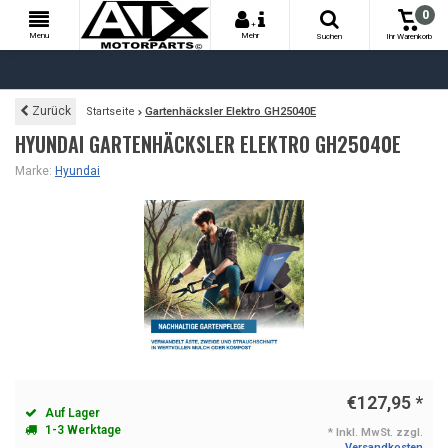
0
+
Menu
Mehr
Suchen
Ihr Warenkorb
Zurück
Startseite
Gartenhäcksler Elektro GH25040E
HYUNDAI GARTENHÄCKSLER ELEKTRO GH25040E
Marke:
Hyundai
€127,95
*
Auf Lager
1-3 Werktage
* Inkl. MwSt. zzgl.
Versandkosten