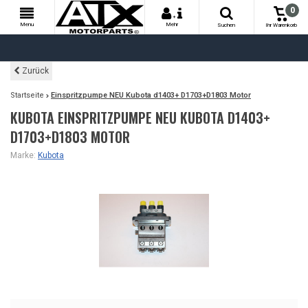
0
+
Menu
Mehr
Suchen
Ihr Warenkorb
Zurück
Startseite
Einspritzpumpe NEU Kubota d1403+ D1703+D1803 Motor
KUBOTA EINSPRITZPUMPE NEU KUBOTA D1403+
D1703+D1803 MOTOR
Marke:
Kubota