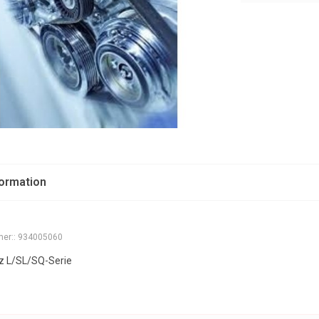
formation
er::
934005060
z L/SL/SQ-Serie