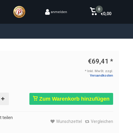
0
anmelden
€0,00
€69,41
*
* Inkl. MwSt. zzgl.
Versandkosten
Zum Warenkorb hinzufügen
 teilen
Wunschzettel
Vergleichen