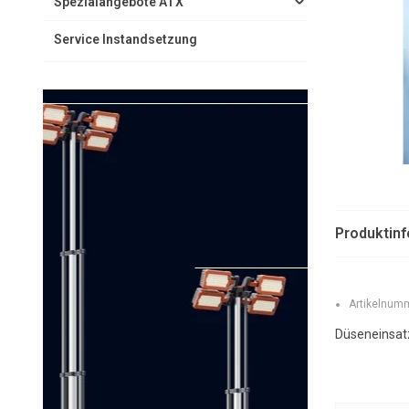
Spezialangebote ATX
Service Instandsetzung
Produktin
Artikelnumm
Düseneinsat