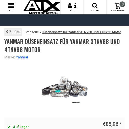
0
+
Menu
Mehr
Suchen
Ihr Warenkorb
Zurück
Startseite
Düseneinsatz für Yanmar 3TNV88 und 4TNV88 Motor
YANMAR DÜSENEINSATZ FÜR YANMAR 3TNV88 UND
4TNV88 MOTOR
Marke:
Yanmar
€85,96
*
Auf Lager