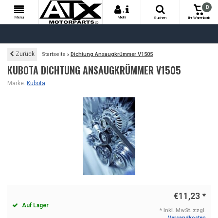
0
+
Menu
Mehr
Suchen
Ihr Warenkorb
Zurück
Startseite
Dichtung Ansaugkrümmer V1505
KUBOTA DICHTUNG ANSAUGKRÜMMER V1505
Marke:
Kubota
€11,23
*
Auf Lager
* Inkl. MwSt. zzgl.
Versandkosten