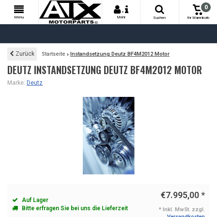
0
+
Menu
Mehr
Suchen
Ihr Warenkorb
Zurück
Startseite
Instandsetzung Deutz BF4M2012 Motor
DEUTZ INSTANDSETZUNG DEUTZ BF4M2012 MOTOR
Marke:
Deutz
€7.995,00
*
Auf Lager
Bitte erfragen Sie bei uns die Lieferzeit
* Inkl. MwSt. zzgl.
Versandkosten