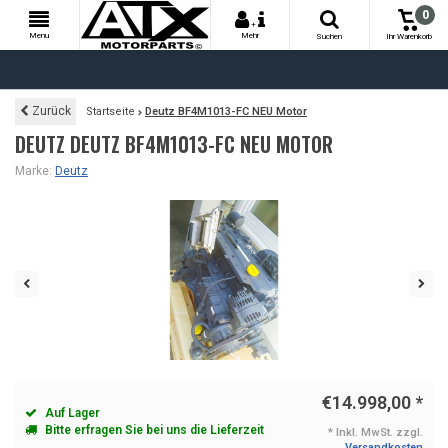
0
+
Menu
Mehr
Suchen
Ihr Warenkorb
Zurück
Startseite
Deutz BF4M1013-FC NEU Motor
DEUTZ DEUTZ BF4M1013-FC NEU MOTOR
Marke:
Deutz
€14.998,00
*
Auf Lager
Bitte erfragen Sie bei uns die Lieferzeit
* Inkl. MwSt. zzgl.
Versandkosten