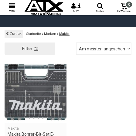
0
+
Menu
Mehr
Suchen
Ihr Warenkorb
Zurück
Startseite
Marken
Makita
Filter
Am meisten angesehen
Makita
Makita Bohrer-Bit-Set E-