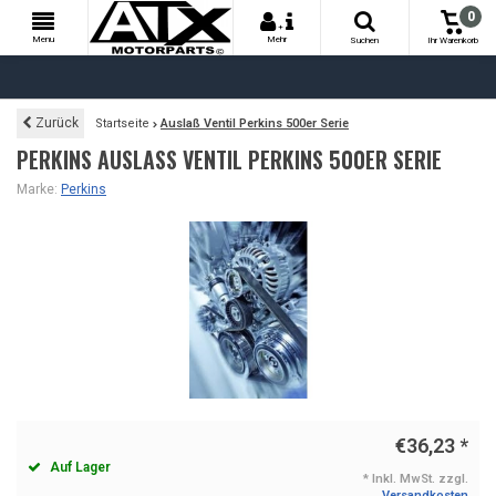
0
+
Menu
Mehr
Suchen
Ihr Warenkorb
Zurück
Startseite
Auslaß Ventil Perkins 500er Serie
PERKINS AUSLASS VENTIL PERKINS 500ER SERIE
Marke:
Perkins
€36,23
*
Auf Lager
* Inkl. MwSt. zzgl.
Versandkosten