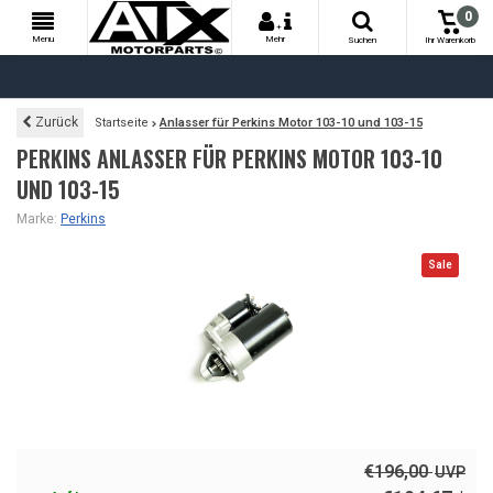
0
+
Menu
Mehr
Suchen
Ihr Warenkorb
Zurück
Startseite
Anlasser für Perkins Motor 103-10 und 103-15
PERKINS ANLASSER FÜR PERKINS MOTOR 103-10
UND 103-15
Marke:
Perkins
Sale
€196,00
UVP