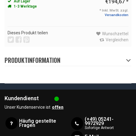
€194,67
*
Auf Lager
1-3 Werktage
* Inkl. MwSt. zzgl.
Versandkosten
Dieses Produkt teilen
Wunschzettel
Vergleichen
PRODUKTINFORMATION
Kundendienst
Unser Kundenservice ist
offen
(+49) 05241-
Häufig gestellte
9972929
Fragen
Sofortige Antwort