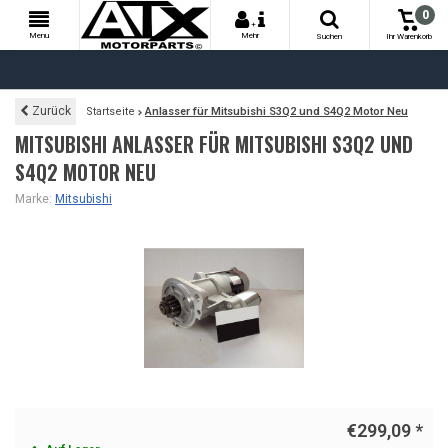
0
+
Menu
Mehr
Suchen
Ihr Warenkorb
Zurück
Startseite
Anlasser für Mitsubishi S3Q2 und S4Q2 Motor Neu
MITSUBISHI ANLASSER FÜR MITSUBISHI S3Q2 UND
S4Q2 MOTOR NEU
Marke:
Mitsubishi
€299,09
*