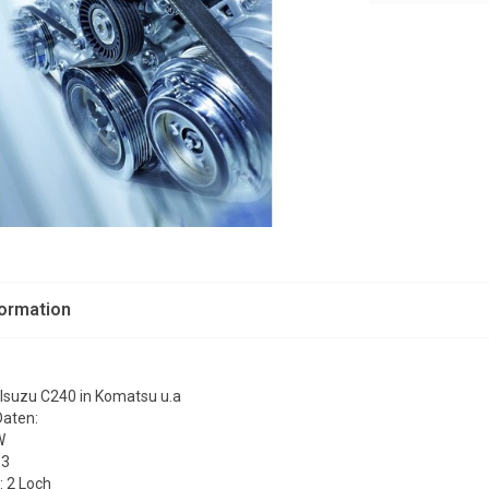
formation
 Isuzu C240 in Komatsu u.a
Daten:
W
13
: 2 Loch