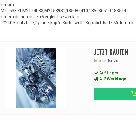
ummern:
,M2T63371,M2T54083,M2T58981,185086410,185086510,1835149
mmern dienen nur zu Vergleichszwecken.
u C240 Ersatzteile,Zylinderköpfe,Kurbelwelle,Kopfdichtsatz,Motoren be
JETZT KAUFEN
Marke:
Isuzu
Auf Lager
4-7 Werktage