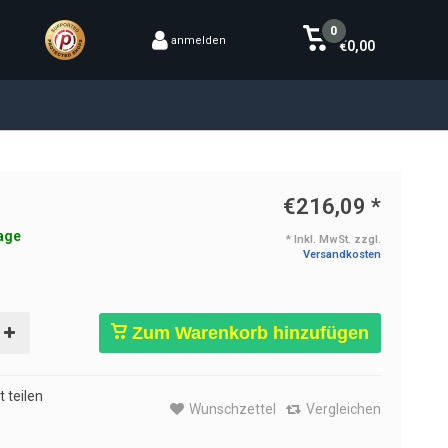
0
anmelden
€0,00
€216,09
*
age
* Inkl. MwSt. zzgl.
Versandkosten
Zum Warenkorb hinzufügen
 teilen
Wunschzettel
Vergleichen