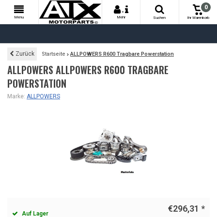
0
+
Menu
Mehr
Suchen
Ihr Warenkorb
Zurück
Startseite
ALLPOWERS R600 Tragbare Powerstation
ALLPOWERS ALLPOWERS R600 TRAGBARE
POWERSTATION
Marke:
ALLPOWERS
€296,31
*
Auf Lager