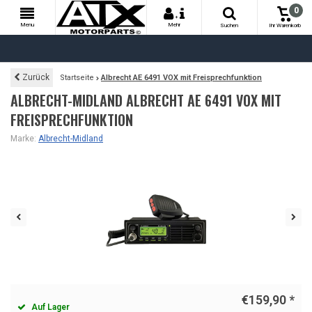
0
+
Menu
Mehr
Suchen
Ihr Warenkorb
Zurück
Startseite
Albrecht AE 6491 VOX mit Freisprechfunktion
ALBRECHT-MIDLAND ALBRECHT AE 6491 VOX MIT
FREISPRECHFUNKTION
Marke:
Albrecht-Midland
€159,90
*
Auf Lager