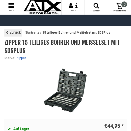
0
+
Menu
Mehr
Suchen
Ihr Warenkorb
Zurück
Startseite
15 teiliges Bohrer und Meißelset mit SDSPlus
ZIPPER 15 TEILIGES BOHRER UND MEISSELSET MIT S
DSPLUS
Marke:
Zipper
€44,95
*
Auf Lager