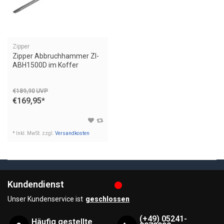
Zipper
Zipper Abbruchhammer ZI-
ABH1500D im Koffer
€189,90
UVP
€169,95
*
* Inkl. MwSt. zzgl.
Versandkosten
Kundendienst
Unser Kundenservice ist
geschlossen
(+49) 05241-
Häufig gestellte