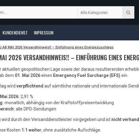
Alle Kategorien
KUNDENDIENST
IMPRESSUM
EU AB MAI 2026 Versandhinweis!! – Einführung eines Energiezuschlags
 MAI 2026 VERSANDHINWEIS!! – EINFÜHRUNG EINES ENER
 aktuellen geopolitischen Lage sowie der daraus resultierenden erheb
 ab dem
01. Mai 2026
einen
Emergency Fuel Surcharge (EFS)
ein.
lag wird
verpflichtend
auf sämtliche nationale und internationale Se
Mai 2026:
2,91 %
g:
monatlich, abhängig von der Kraftstoffpreisentwicklung
ereich:
alle DPD-Sendungen
 wird durch den Versanddienstleister vorgegeben und ist
nicht verhan
iese Kosten
1:1 weiter
, ohne zusätzliche Aufschläge.