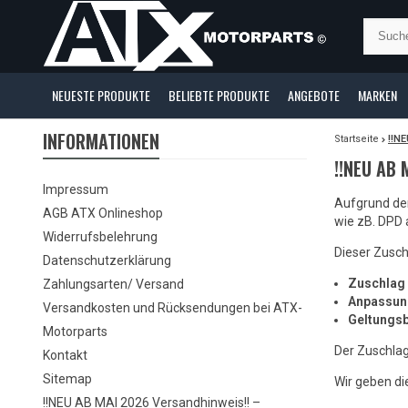
NEUESTE PRODUKTE
BELIEBTE PRODUKTE
ANGEBOTE
MARKEN
INFORMATIONEN
Startseite
!!N
!!NEU AB
Impressum
Aufgrund der
AGB ATX Onlineshop
wie zB. DPD
Widerrufsbelehrung
Dieser Zusch
Datenschutzerklärung
Zuschlag 
Zahlungsarten/ Versand
Anpassun
Versandkosten und Rücksendungen bei ATX-
Geltungsb
Motorparts
Der Zuschlag
Kontakt
Sitemap
Wir geben d
!!NEU AB MAI 2026 Versandhinweis!! –