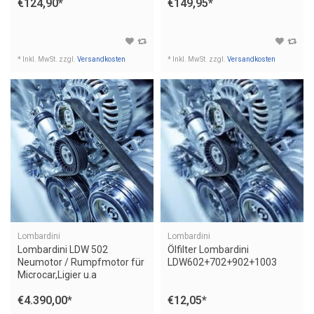
€124,90
*
€149,95
*
* Inkl. MwSt. zzgl.
Versandkosten
* Inkl. MwSt. zzgl.
Versandkosten
Lombardini
Lombardini
Lombardini LDW 502
Ölfilter Lombardini
Neumotor / Rumpfmotor für
LDW602+702+902+1003
Microcar,Ligier u.a
€4.390,00
*
€12,05
*