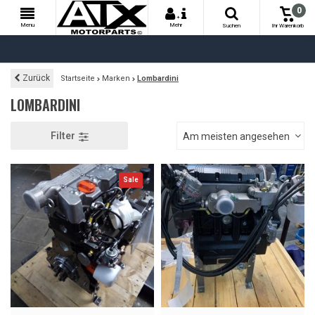
0
+
Menu
Mehr
Suchen
Ihr Warenkorb
Zurück
Startseite
Marken
Lombardini
LOMBARDINI
Filter
Am meisten angesehen
Sale