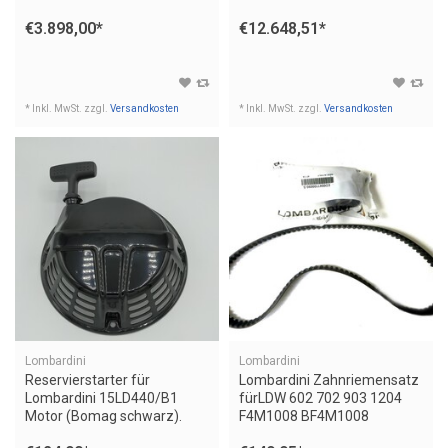
€3.898,00
*
€12.648,51
*
* Inkl. MwSt. zzgl.
Versandkosten
* Inkl. MwSt. zzgl.
Versandkosten
Lombardini
Lombardini
Reservierstarter für
Lombardini Zahnriemensatz
Lombardini 15LD440/B1
fürLDW 602 702 903 1204
Motor (Bomag schwarz).
F4M1008 BF4M1008
F3M1008 Motor