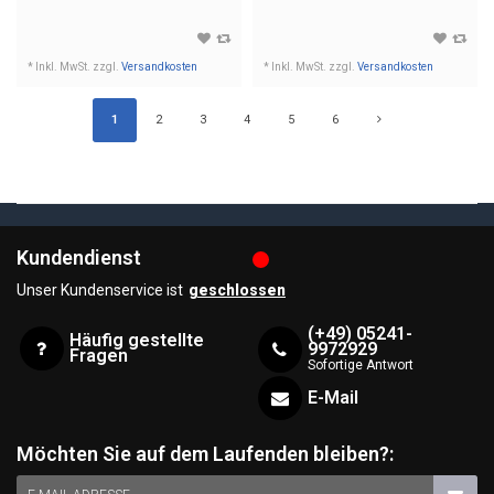
* Inkl. MwSt. zzgl.
Versandkosten
* Inkl. MwSt. zzgl.
Versandkosten
1
2
3
4
5
6
Kundendienst
Unser Kundenservice ist
geschlossen
(+49) 05241-
Häufig gestellte
9972929
Fragen
Sofortige Antwort
E-Mail
Möchten Sie auf dem Laufenden bleiben?: