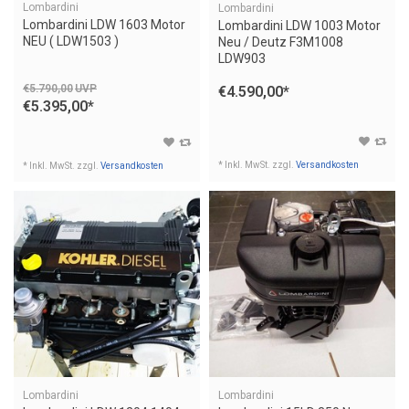
Lombardini
Lombardini
Lombardini LDW 1603 Motor
Lombardini LDW 1003 Motor
NEU ( LDW1503 )
Neu / Deutz F3M1008
LDW903
€5.790,00
UVP
€4.590,00
*
€5.395,00
*
* Inkl. MwSt. zzgl.
Versandkosten
* Inkl. MwSt. zzgl.
Versandkosten
Lombardini
Lombardini