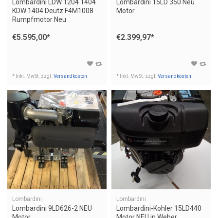
Lombardini LDW 1204 1404
Lombardini 15LD 350 Neu
KDW 1404 Deutz F4M1008
Motor
Rumpfmotor Neu
€5.595,00
*
€2.399,97
*
* Inkl. MwSt. zzgl.
Versandkosten
* Inkl. MwSt. zzgl.
Versandkosten
Lombardini
Lombardini
Lombardini 9LD626-2 NEU
Lombardini-Kohler 15LD440
Motor
Motor NEU in Weber